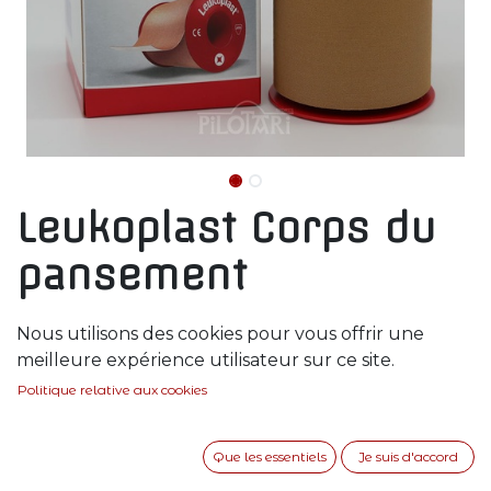
Leukoplast Corps du
pansement
Bandage pour protection main nue
Nous utilisons des cookies pour vous offrir une
meilleure expérience utilisateur sur ce site.
17,00
€
Politique relative aux cookies
En rupture de stock
Que les essentiels
Je suis d'accord
Soyez averti lorsque le produit est de nouveau
en stock