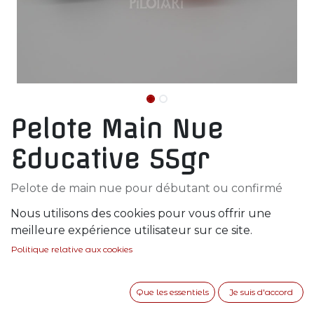
Pelote Main Nue
Educative 55gr
Pelote de main nue pour débutant ou confirmé
Nous utilisons des cookies pour vous offrir une
28,00
€
meilleure expérience utilisateur sur ce site.
Politique relative aux cookies
En rupture de stock
Soyez averti lorsque le produit est de nouveau
Que les essentiels
Je suis d'accord
en stock