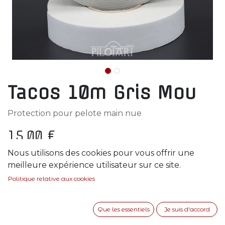
Tacos 10m Gris Mou
Protection pour pelote main nue
15,00
€
Nous utilisons des cookies pour vous offrir une
En rupture de stock
meilleure expérience utilisateur sur ce site.
Soyez averti lorsque le produit est de nouveau
Politique relative aux cookies
en stock
Que les essentiels
Je suis d'accord
Enregistrer pour plus tard