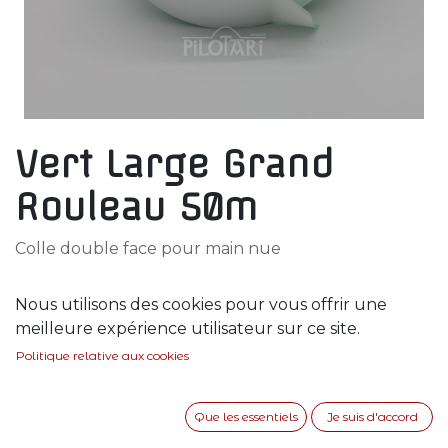
Vert Large Grand
Rouleau 50m
Colle double face pour main nue
43,00
€
Nous utilisons des cookies pour vous offrir une
meilleure expérience utilisateur sur ce site.
Politique relative aux cookies
AJOUTER AU PANIER
Que les essentiels
Je suis d'accord