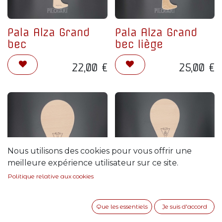
Pala Alza Grand
Pala Alza Grand
bec
bec liège
22,00
€
25,00
€
Nous utilisons des cookies pour vous offrir une
meilleure expérience utilisateur sur ce site.
Politique relative aux cookies
Pala Alza Petit bec
Que les essentiels
Je suis d'accord
Pala Alza Petit bec
liège